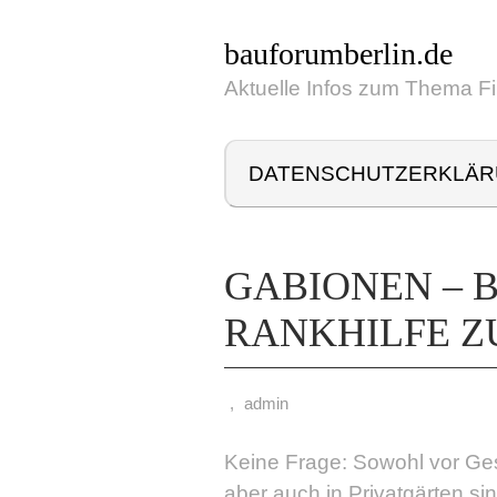
bauforumberlin.de
Aktuelle Infos zum Thema F
DATENSCHUTZERKLÄ
GABIONEN – 
RANKHILFE Z
,
admin
Keine Frage: Sowohl vor Ges
aber auch in Privatgärten s